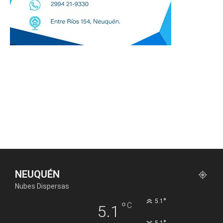
NEUQUÉN
Nubes Dispersas
°
5.1
°
C
5.1
5.1