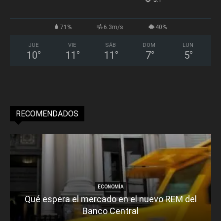
°
71%
6.3m/s
40%
JUE
VIE
SÁB
DOM
LUN
10
°
11
°
11
°
7
°
5
°
RECOMENDADOS
ECONOMÍA
Qué espera el mercado en el nuevo REM del
Banco Central