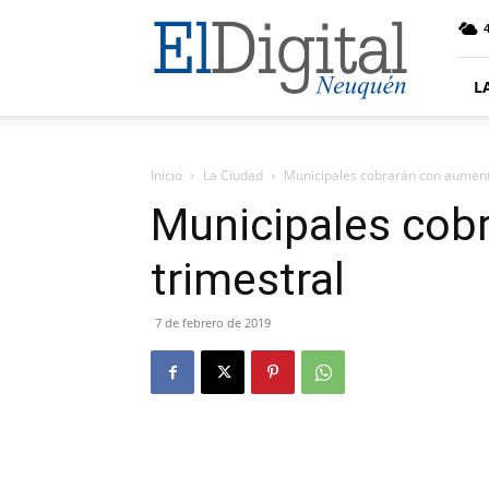
El
4
Digital
Neuquen
L
Inicio
La Ciudad
Municipales cobrarán con aument
Municipales cob
trimestral
7 de febrero de 2019