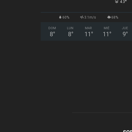
°
4.3
60%
3.1m/s
68%
DOM
LUN
MAR
MIÉ
JUE
8
°
8
°
11
°
11
°
9
°