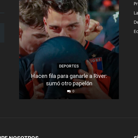
Pr
L
D
E
DEPORTES
Hacen fila para ganarle a River:
Bar
sumó otro papelón
0