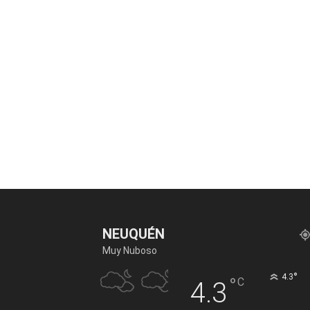
NEUQUÉN
Muy Nuboso
°
4.3
°
C
4.3