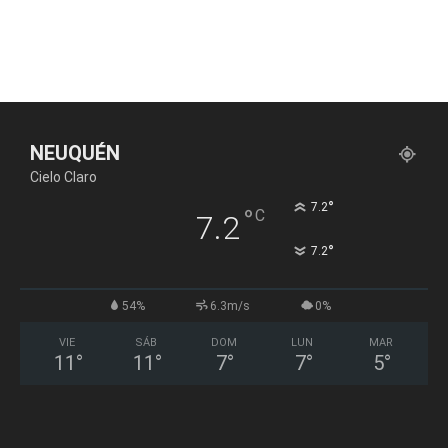
NEUQUÉN
Cielo Claro
°
7.2
°
C
7.2
°
7.2
54%
6.3m/s
0%
VIE
SÁB
DOM
LUN
MAR
11
°
11
°
7
°
7
°
5
°