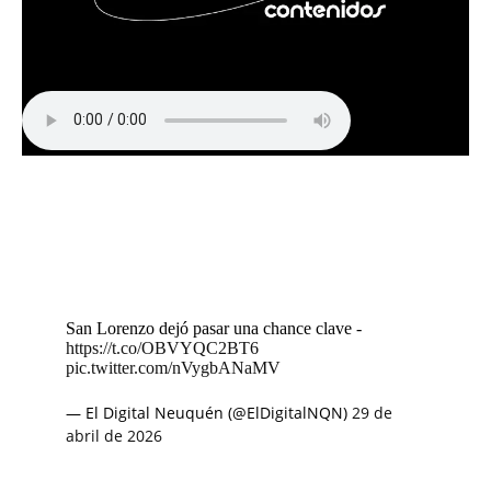
San Lorenzo dejó pasar una chance clave -
https://t.co/OBVYQC2BT6
pic.twitter.com/nVygbANaMV
— El Digital Neuquén (@ElDigitalNQN)
29 de
abril de 2026