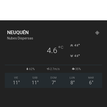
NEUQUÉN
Nubes Dispersas
°
4.6
°
C
4.6
°
4.6
62%
2.7m/s
35%
VIE
SÁB
DOM
LUN
MAR
11
°
11
°
7
°
8
°
6
°