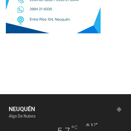
NEUQUÉN
Algo De Nubes
°
5.7
°
C
5.7