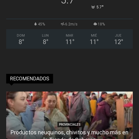
°
5.7
45%
6.2m/s
18%
DOM
LUN
MAR
MIÉ
JUE
8
°
8
°
11
°
11
°
12
°
RECOMENDADOS
PROVINCIALES
Productos neuquinos, chivitos y mucho más en