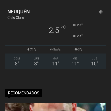
NEUQUÉN
Cielo Claro
°
2.5
°
C
2.5
°
2.5
71%
5m/s
3%
DOM
LUN
MAR
MIÉ
JUE
8
°
8
°
11
°
11
°
10
°
RECOMENDADOS