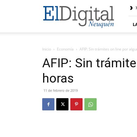
El
7
Digital
Neuquen
L
Inicio
Economía
AFIP: Sin trámites on line por alg
AFIP: Sin trámite
horas
11 de febrero de 2019