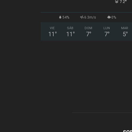
°
7.2
54%
6.3m/s
0%
VIE
SÁB
DOM
LUN
MAR
11
°
11
°
7
°
7
°
5
°