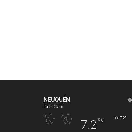
NEUQUÉN
Cielo Claro
°
7.2
°
C
7.2