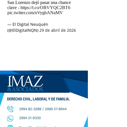
San Lorenzo dejó pasar una chance
clave -
https://t.co/OBVYQC2BT6
pic.twitter.com/nVygbANaMV
— El Digital Neuquén
(@ElDigitalNQN)
29 de abril de 2026