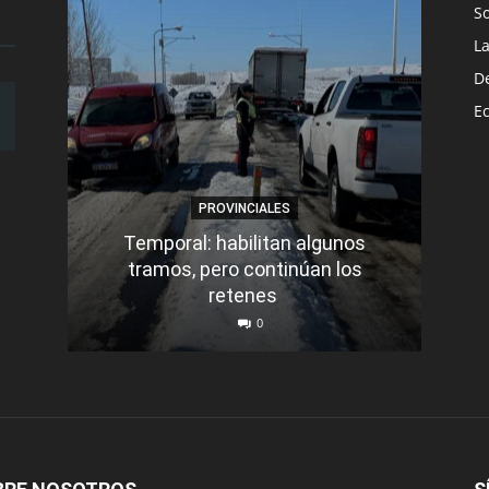
S
L
D
E
PROVINCIALES
Temporal: habilitan algunos
tramos, pero continúan los
Q
retenes
nu
0