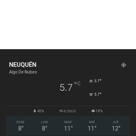
NEUQUÉN
Algo De Nubes
°
5.7
°
C
5.7
°
5.7
45%
6.2m/s
18%
DOM
LUN
MAR
MIÉ
JUE
8
°
8
°
11
°
11
°
12
°