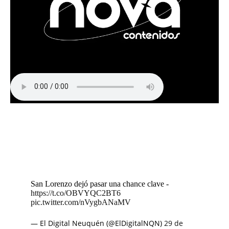
San Lorenzo dejó pasar una chance clave -
https://t.co/OBVYQC2BT6
pic.twitter.com/nVygbANaMV
— El Digital Neuquén (@ElDigitalNQN)
29 de