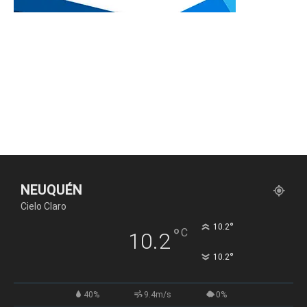
NEUQUÉN
Cielo Claro
°
10.2
°
C
10.2
°
10.2
40%
9.4m/s
0%