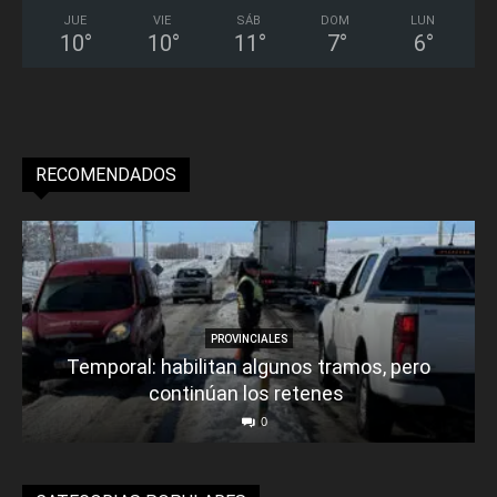
JUE
VIE
SÁB
DOM
LUN
10
°
10
°
11
°
7
°
6
°
RECOMENDADOS
PROVINCIALES
Temporal: habilitan algunos tramos, pero
continúan los retenes
0