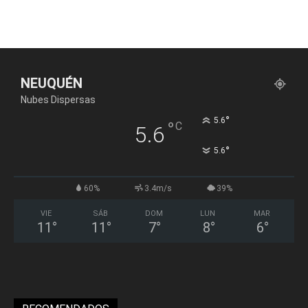
NEUQUÉN
Nubes Dispersas
°
5.6
°
C
5.6
°
5.6
60%
3.4m/s
39%
VIE
SÁB
DOM
LUN
MAR
11
°
11
°
7
°
8
°
6
°