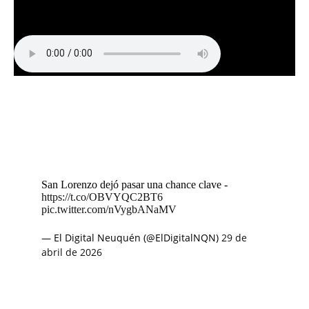
San Lorenzo dejó pasar una chance clave -
https://t.co/OBVYQC2BT6
pic.twitter.com/nVygbANaMV
— El Digital Neuquén (@ElDigitalNQN)
29 de
abril de 2026