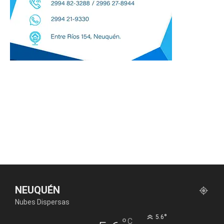
NEUQUÉN
Nubes Dispersas
°
5.6
°
C