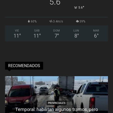
5.6
°
5.6
60%
3.4m/s
39%
VIE
SÁB
DOM
LUN
MAR
11
°
11
°
7
°
8
°
6
°
RECOMENDADOS
PROVINCIALES
Temporal: habilitan algunos tramos, pero