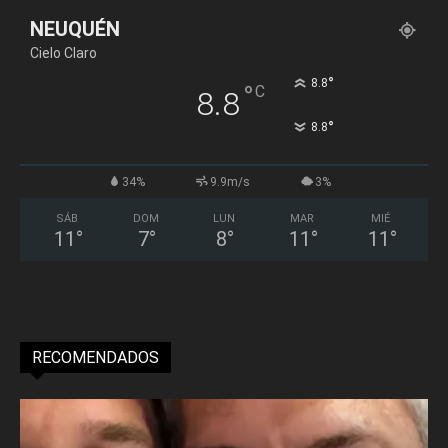
NEUQUÉN
Cielo Claro
°
8.8
°
C
8.8
°
8.8
34%
9.9m/s
3%
SÁB
DOM
LUN
MAR
MIÉ
11
°
7
°
8
°
11
°
11
°
RECOMENDADOS