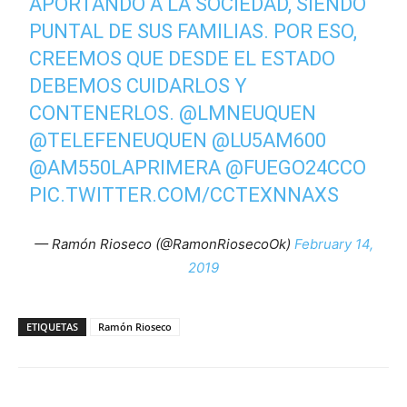
APORTANDO A LA SOCIEDAD, SIENDO
PUNTAL DE SUS FAMILIAS. POR ESO,
CREEMOS QUE DESDE EL ESTADO
DEBEMOS CUIDARLOS Y
CONTENERLOS.
@LMNEUQUEN
@TELEFENEUQUEN
@LU5AM600
@AM550LAPRIMERA
@FUEGO24CCO
PIC.TWITTER.COM/CCTEXNNAXS
— Ramón Rioseco (@RamonRiosecoOk)
February 14,
2019
ETIQUETAS
Ramón Rioseco