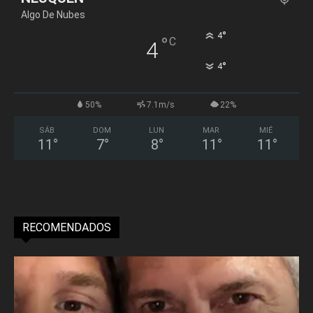
Algo De Nubes
°
4
°
C
4
°
4
50%
7.1m/s
22%
SÁB
DOM
LUN
MAR
MIÉ
11
°
7
°
8
°
11
°
11
°
RECOMENDADOS