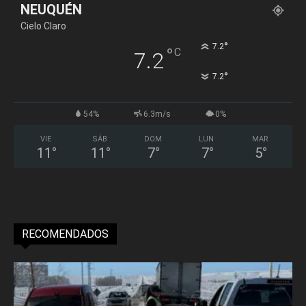
NEUQUÉN
Cielo Claro
°
7.2
°
C
7.2
°
7.2
54%
6.3m/s
0%
VIE
SÁB
DOM
LUN
MAR
11
°
11
°
7
°
7
°
5
°
RECOMENDADOS