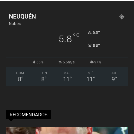
NEUQUÉN
Nubes
°
5.8
°
C
5.8
°
5.8
55%
5.5m/s
97%
DOM
LUN
MAR
MIÉ
JUE
8
°
8
°
11
°
11
°
9
°
RECOMENDADOS