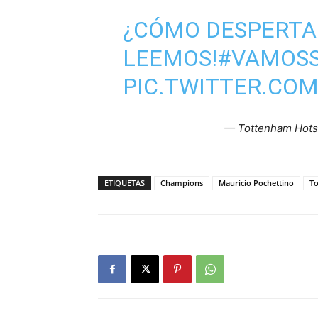
¿CÓMO DESPERTA
LEEMOS!
#VAMOS
PIC.TWITTER.CO
— Tottenham Hot
ETIQUETAS
Champions
Mauricio Pochettino
T