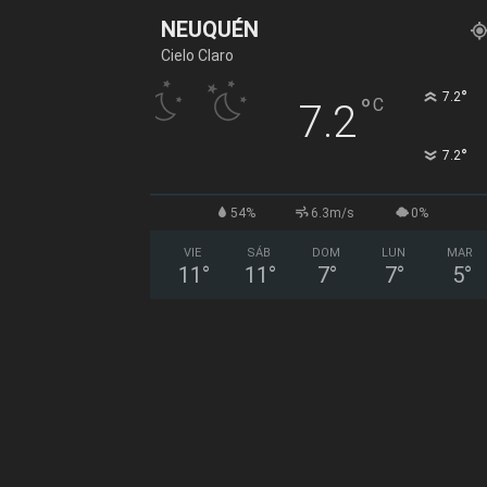
NEUQUÉN
Cielo Claro
°
7.2
°
C
7.2
°
7.2
54%
6.3m/s
0%
VIE
SÁB
DOM
LUN
MAR
11
°
11
°
7
°
7
°
5
°