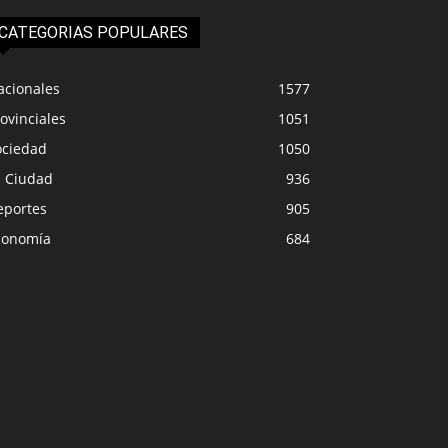
CATEGORIAS POPULARES
acionales
1577
ovinciales
1051
ociedad
1050
a Ciudad
936
eportes
905
conomía
684
ECONOMÍA
PROVINCIA
ué espera el mercado en el
El temporal obligó 
evo REM del Banco Central
clases en var
0
0