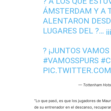
? A LOS QUE ESTU
ÁMSTERDAM Y A 
ALENTARON DESD
LUGARES DEL ?… ¡¡¡
? ¡JUNTOS VAMOS 
#VAMOSSPURS
#C
PIC.TWITTER.CO
— Tottenham Hot
“Lo que pasó, es que los jugadores de Mauri
de su entrenador en el descanso, recuperaron