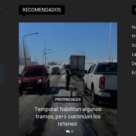
RECOMENDADOS
N
Pr
S
L
D
E
PROVINCIALES
Temporal: habilitan algunos
tramos, pero continúan los
Q
retenes
nu
0