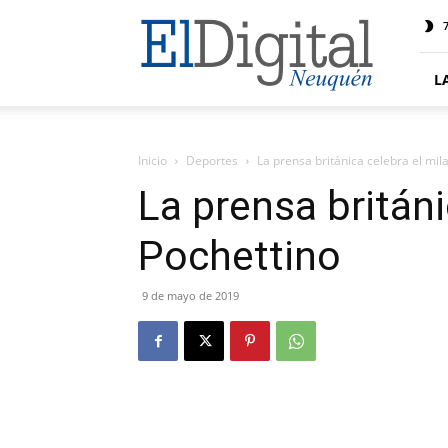
El
7
Digital
Neuquen
L
Inicio
Deportes
La prensa británica celebra el mil
La prensa británi
Pochettino
9 de mayo de 2019