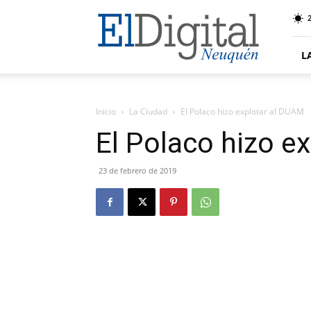
El
Digital
Neuquen
L
Inicio
La Ciudad
El Polaco hizo explotar al DUAM
El Polaco hizo e
23 de febrero de 2019