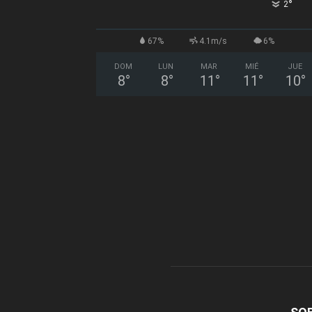
°
2
67%
4.1m/s
6%
DOM
LUN
MAR
MIÉ
JUE
8
°
8
°
11
°
11
°
10
°