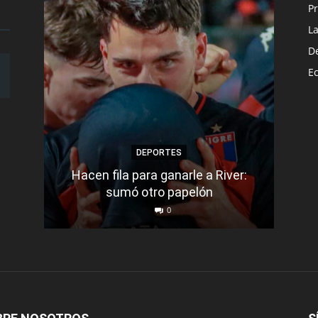
Pr
L
D
E
DEPORTES
Hacen fila para ganarle a River:
Bar
sumó otro papelón
0