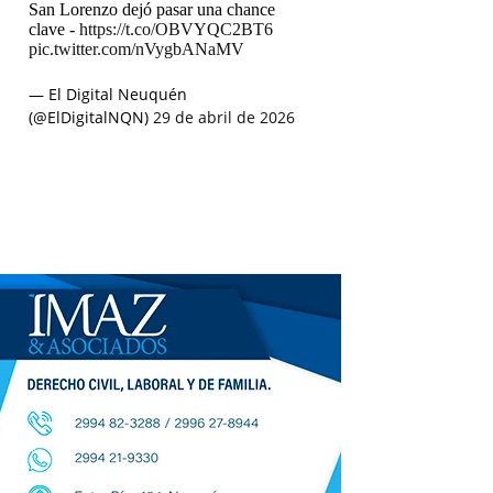
San Lorenzo dejó pasar una chance
clave -
https://t.co/OBVYQC2BT6
pic.twitter.com/nVygbANaMV
— El Digital Neuquén
(@ElDigitalNQN)
29 de abril de 2026