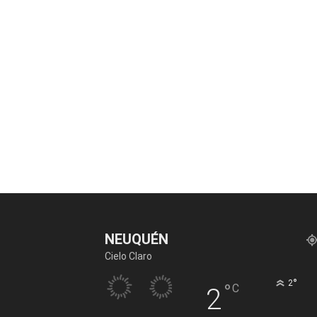
NEUQUÉN
Cielo Claro
°
2
°
C
2