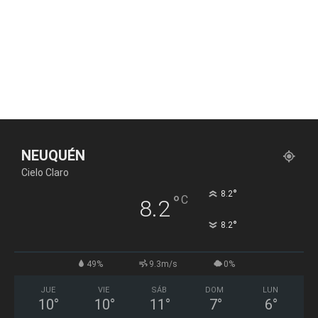
NEUQUÉN
Cielo Claro
°
8.2
°
C
8.2
°
8.2
49%
9.3m/s
0%
JUE
VIE
SÁB
DOM
LUN
10
°
10
°
11
°
7
°
6
°