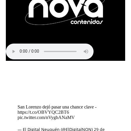
San Lorenzo dejó pasar una chance clave -
https://t.co/OBVYQC2BT6
pic.twitter.com/nVygbANaMV
— El Digital Neuquén (@ElDigitalNQN)
29 de