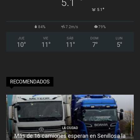
°
5.1
°
5.1
84%
7.2m/s
79%
JUE
VIE
SÁB
DOM
LUN
10
°
11
°
11
°
7
°
5
°
RECOMENDADOS
LA CIUDAD
Más de 16 camiones esperan en Senillosa la