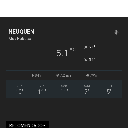
NEUQUÉN
Muy Nuboso
°
5.1
°
C
5.1
°
5.1
84%
7.2m/s
79%
JUE
VIE
SÁB
DOM
LUN
10
°
11
°
11
°
7
°
5
°
RECOMENDADOS