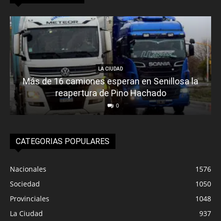
LA CIUDAD
Más de 16 camiones esperan en Senillosa la
reapertura de Pino Hachado
0
CATEGORIAS POPULARES
Nacionales
1576
Sociedad
1050
Provinciales
1048
La Ciudad
937