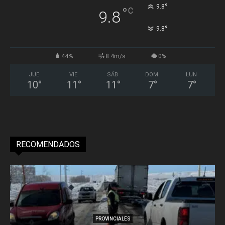
°
9.8
°
C
9.8
°
9.8
44%
8.4m/s
0%
JUE
VIE
SÁB
DOM
LUN
10
°
11
°
11
°
7
°
7
°
RECOMENDADOS
PROVINCIALES