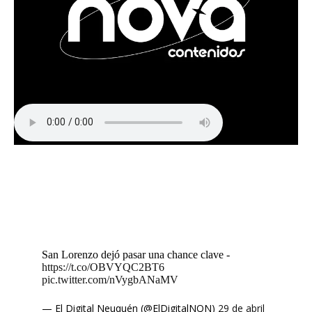
San Lorenzo dejó pasar una chance clave -
https://t.co/OBVYQC2BT6
pic.twitter.com/nVygbANaMV
— El Digital Neuquén (@ElDigitalNQN)
29 de abril