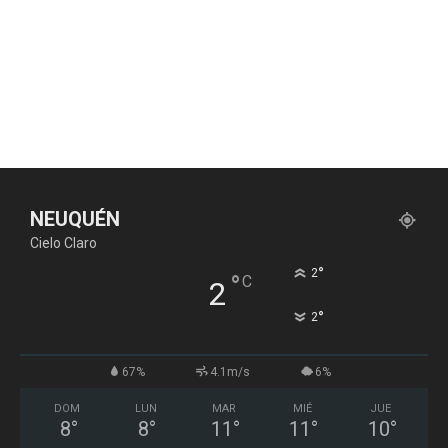
NEUQUÉN
Cielo Claro
°
2
°
C
2
°
2
67%
4.1m/s
6%
DOM
LUN
MAR
MIÉ
JUE
8
°
8
°
11
°
11
°
10
°