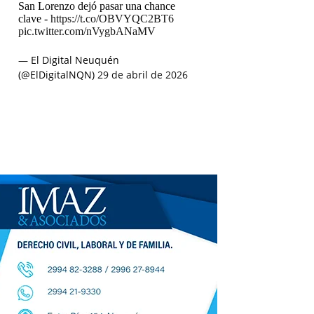
San Lorenzo dejó pasar una chance
clave -
https://t.co/OBVYQC2BT6
pic.twitter.com/nVygbANaMV
— El Digital Neuquén
(@ElDigitalNQN)
29 de abril de 2026