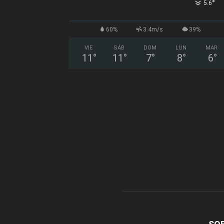
°
5.6
60%
3.4m/s
39%
VIE
SÁB
DOM
LUN
MAR
11
°
11
°
7
°
8
°
6
°