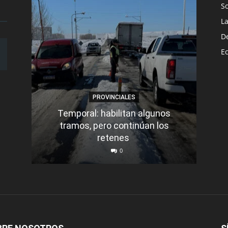
S
L
D
E
PROVINCIALES
Temporal: habilitan algunos
tramos, pero continúan los
Q
retenes
nu
0