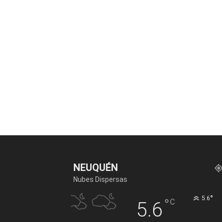
NEUQUÉN
Nubes Dispersas
°
5.6
°
C
5.6