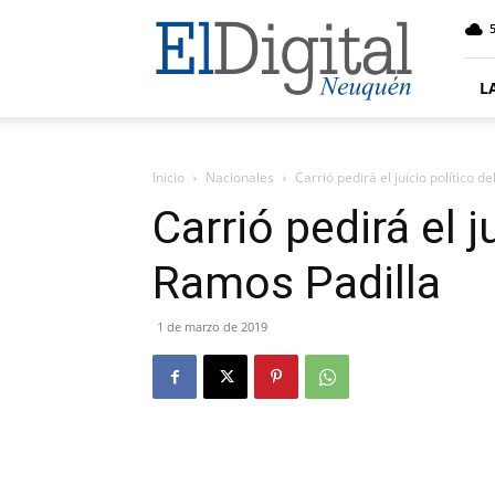
El
5
Digital
Neuquen
L
Inicio
Nacionales
Carrió pedirá el juicio político d
Carrió pedirá el j
Ramos Padilla
1 de marzo de 2019