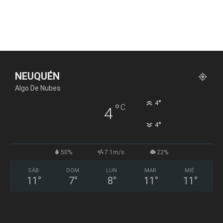
NEUQUÉN
Algo De Nubes
°
4
°
C
4
°
4
50%
7.1m/s
22%
SÁB
DOM
LUN
MAR
MIÉ
11
°
7
°
8
°
11
°
11
°