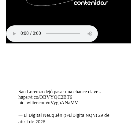
San Lorenzo dejó pasar una chance clave -
https://t.co/OBVYQC2BT6
pic.twitter.com/nVygbANaMV
— El Digital Neuquén (@ElDigitalNQN)
29 de
abril de 2026