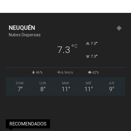
NEUQUÉN
Nubes Dispersas
°
7.3
°
C
7.3
°
7.3
46%
6.9m/s
42%
DOM
LUN
MAR
MIÉ
JUE
7
°
8
°
11
°
11
°
9
°
RECOMENDADOS