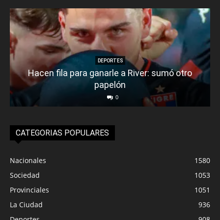
DEPORTES
Hacen fila para ganarle a River: sumó otro
papelón
0
CATEGORIAS POPULARES
Nacionales
1580
Sociedad
1053
Provinciales
1051
La Ciudad
936
Deportes
908