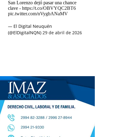
San Lorenzo dejó pasar una chance
clave -
https://t.co/OBVYQC2BT6
pic.twitter.com/nVygbANaMV
— El Digital Neuquén
(@ElDigitalNQN)
29 de abril de 2026