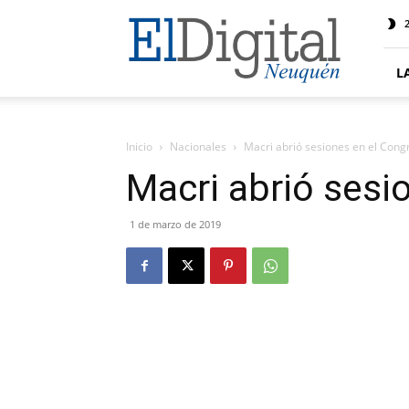
El
2
Digital
Neuquen
L
Inicio
Nacionales
Macri abrió sesiones en el Cong
Macri abrió sesi
1 de marzo de 2019