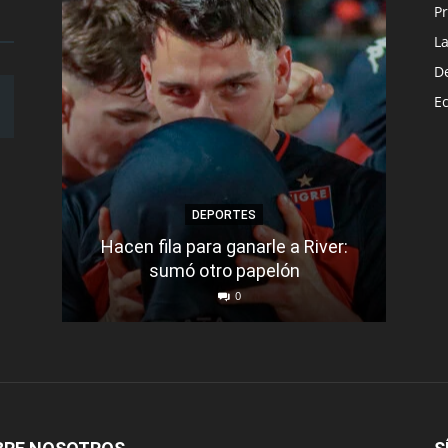
Pr
L
D
E
DEPORTES
Hacen fila para ganarle a River:
Bar
sumó otro papelón
0