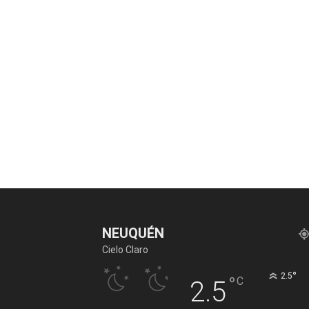
NEUQUÉN
Cielo Claro
°
2.5
°
C
2.5