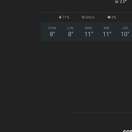
°
2.5
71%
5m/s
3%
DOM
LUN
MAR
MIÉ
JUE
8
°
8
°
11
°
11
°
10
°