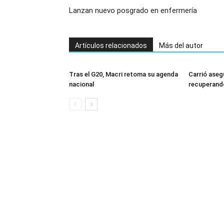
Lanzan nuevo posgrado en enfermería
Artículos relacionados
Más del autor
Tras el G20, Macri retoma su agenda
Carrió aseg
nacional
recuperando