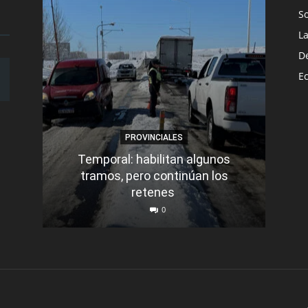
S
L
D
E
PROVINCIALES
Temporal: habilitan algunos
tramos, pero continúan los
Q
retenes
nu
0