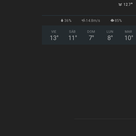
°
12.7
36%
14.8m/s
85%
VIE
SÁB
DOM
LUN
MAR
13
°
11
°
7
°
8
°
10
°