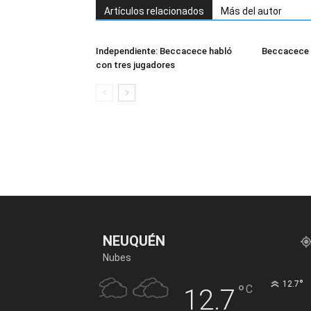
Artículos relacionados
Más del autor
Independiente: Beccacece habló
Beccacece l
con tres jugadores
NEUQUÉN
Nubes
°
12.7
°
C
12.7