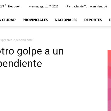
C
12.7
viernes, agosto 7, 2026
Farmacias de Turno en Neuquén
Neuquén
A CIUDAD
PROVINCIALES
NACIONALES
DEPORTES
nexpresivo independiente
otro golpe a un
pendiente