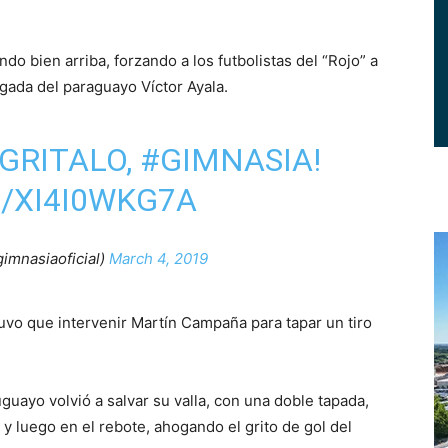
ando bien arriba, forzando a los futbolistas del “Rojo” a
egada del paraguayo Víctor Ayala.
 ¡GRITALO,
#GIMNASIA
!
/XI4I0WKG7A
imnasiaoficial)
March 4, 2019
uvo que intervenir Martín Campaña para tapar un tiro
uayo volvió a salvar su valla, con una doble tapada,
 y luego en el rebote, ahogando el grito de gol del