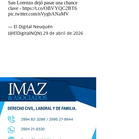
San Lorenzo dejó pasar una chance
clave -
https://t.co/OBVYQC2BT6
pic.twitter.com/nVygbANaMV
— El Digital Neuquén
(@ElDigitalNQN)
29 de abril de 2026