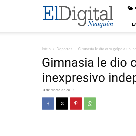
El
Digital
Neuquen
L
Inicio
Deportes
Gimnasia le dio otro golpe a un i
Gimnasia le dio 
inexpresivo inde
4 de marzo de 2019