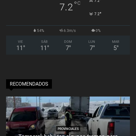
°
7.2
°
C
7.2
°
7.2
54%
6.3m/s
0%
VIE
SÁB
DOM
LUN
MAR
11
°
11
°
7
°
7
°
5
°
RECOMENDADOS
PROVINCIALES