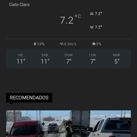
Cielo Claro
°
7.2
°
C
7.2
°
7.2
54%
6.3m/s
0%
VIE
SÁB
DOM
LUN
MAR
11
°
11
°
7
°
7
°
5
°
RECOMENDADOS