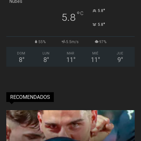
Nubes
°
5.8
°
C
5.8
°
5.8
55%
5.5m/s
97%
DOM
LUN
MAR
MIÉ
JUE
8
°
8
°
11
°
11
°
9
°
RECOMENDADOS