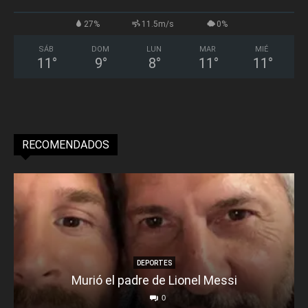
27%
11.5m/s
0%
SÁB
DOM
LUN
MAR
MIÉ
11
°
9
°
8
°
11
°
11
°
RECOMENDADOS
DEPORTES
Murió el padre de Lionel Messi
0