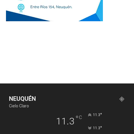
NEUQUÉN
Cielo Claro
°
11.3
°
C
11.3
°
11.3