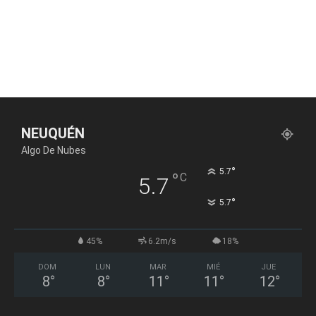
NEUQUÉN
Algo De Nubes
°
5.7
°
C
5.7
°
5.7
45%
6.2m/s
18%
DOM
LUN
MAR
MIÉ
JUE
8
°
8
°
11
°
11
°
12
°