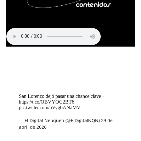
San Lorenzo dejó pasar una chance clave -
https://t.co/OBVYQC2BT6
pic.twitter.com/nVygbANaMV
— El Digital Neuquén (@ElDigitalNQN)
29 de
abril de 2026