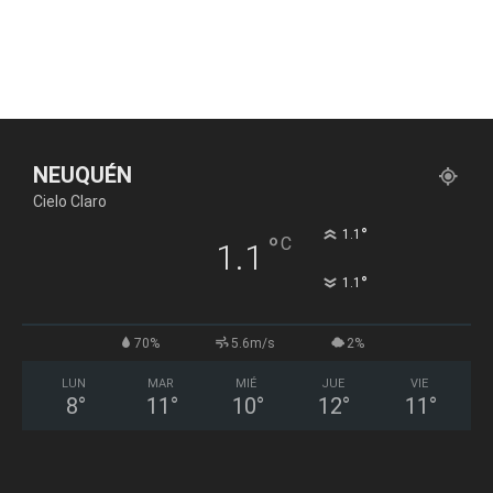
NEUQUÉN
Cielo Claro
°
1.1
°
C
1.1
°
1.1
70%
5.6m/s
2%
LUN
MAR
MIÉ
JUE
VIE
8
°
11
°
10
°
12
°
11
°