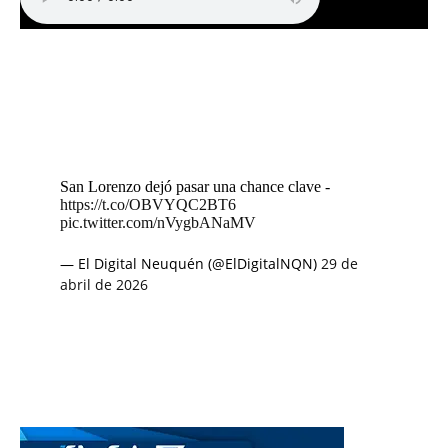
San Lorenzo dejó pasar una chance clave -
https://t.co/OBVYQC2BT6
pic.twitter.com/nVygbANaMV
— El Digital Neuquén (@ElDigitalNQN)
29 de
abril de 2026