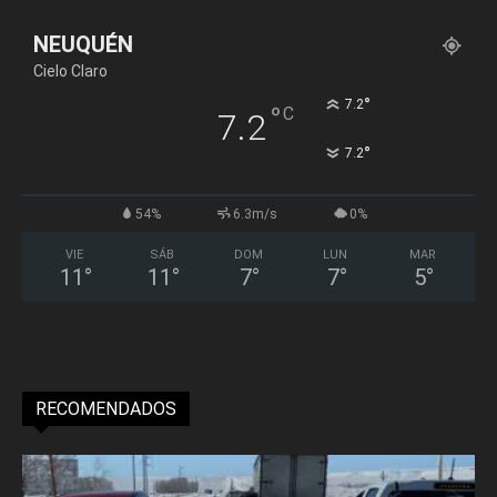
NEUQUÉN
Cielo Claro
°
7.2
°
C
7.2
°
7.2
54%
6.3m/s
0%
VIE
SÁB
DOM
LUN
MAR
11
°
11
°
7
°
7
°
5
°
RECOMENDADOS