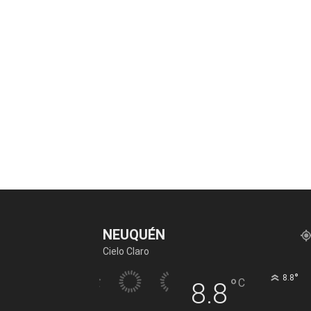
NEUQUÉN
Cielo Claro
°
8.8
°
C
8.8