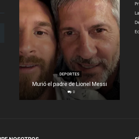
Pr
L
D
E
DEPORTES
Murió el padre de Lionel Messi
Se d
0