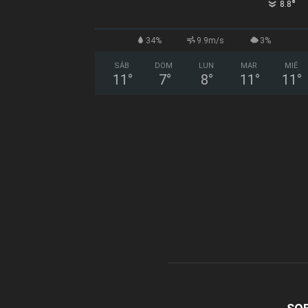
°
8.8
34%
9.9m/s
3%
SÁB
DOM
LUN
MAR
MIÉ
11
°
7
°
8
°
11
°
11
°