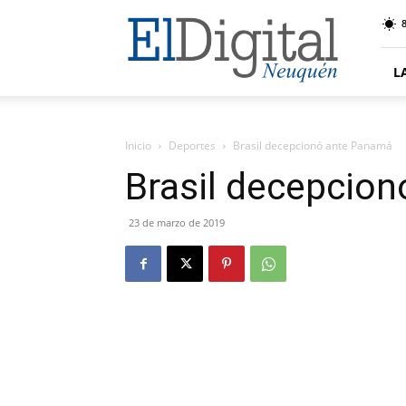
El
8
Digital
Neuquen
L
Inicio
Deportes
Brasil decepcionó ante Panamá
Brasil decepcio
23 de marzo de 2019