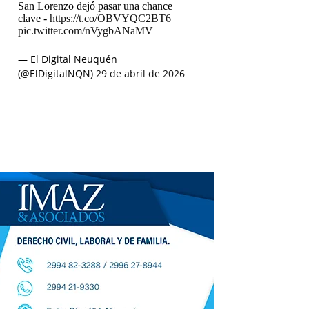
San Lorenzo dejó pasar una chance
clave -
https://t.co/OBVYQC2BT6
pic.twitter.com/nVygbANaMV
— El Digital Neuquén
(@ElDigitalNQN)
29 de abril de 2026