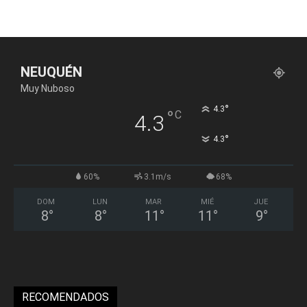
NEUQUÉN
Muy Nuboso
°
4.3
°
C
4.3
°
4.3
60%
3.1m/s
68%
DOM
LUN
MAR
MIÉ
JUE
8
°
8
°
11
°
11
°
9
°
RECOMENDADOS