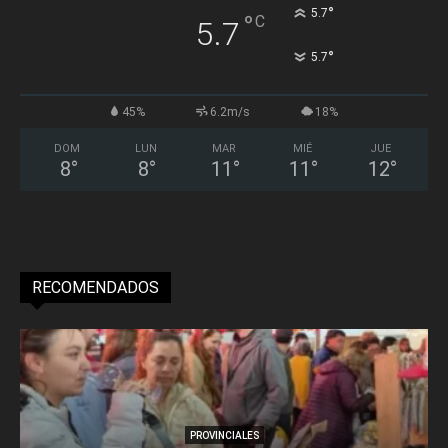
°
5.7
°
C
5.7
°
5.7
45%
6.2m/s
18%
DOM
LUN
MAR
MIÉ
JUE
8
°
8
°
11
°
11
°
12
°
RECOMENDADOS
PROVINCIALES