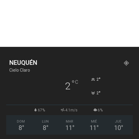
NEUQUÉN
Cielo Claro
°
2
°
C
2
°
2
67%
4.1m/s
6%
DOM
LUN
MAR
MIÉ
JUE
8
°
8
°
11
°
11
°
10
°