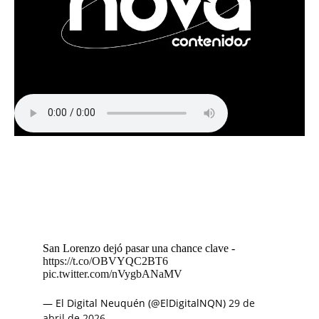
San Lorenzo dejó pasar una chance clave -
https://t.co/OBVYQC2BT6
pic.twitter.com/nVygbANaMV
— El Digital Neuquén (@ElDigitalNQN)
29 de
abril de 2026