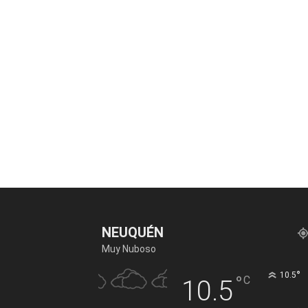
NEUQUÉN
Muy Nuboso
°
10.5
°
C
10.5