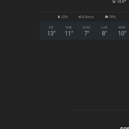
°
10.5
32%
8.5m/s
78%
VIE
SÁB
DOM
LUN
MAR
13
°
11
°
7
°
8
°
10
°