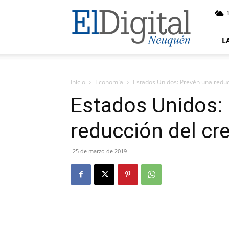
El
Digital
Neuquen
L
Inicio
Economía
Estados Unidos: Prevén una reduc
Estados Unidos:
reducción del cr
25 de marzo de 2019