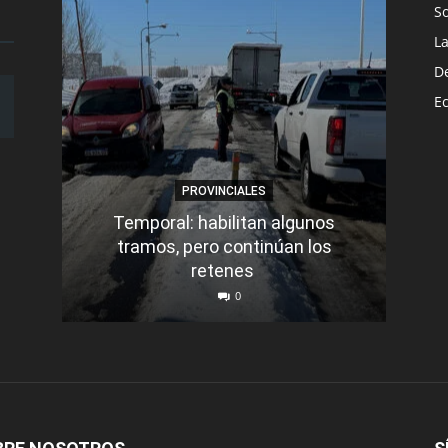
S
L
D
E
PROVINCIALES
Temporal: habilitan algunos
tramos, pero continúan los
Q
retenes
nu
0