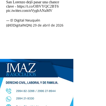
San Lorenzo dejó pasar una chance
clave -
https://t.co/OBVYQC2BT6
pic.twitter.com/nVygbANaMV
— El Digital Neuquén
(@ElDigitalNQN)
29 de abril de 2026