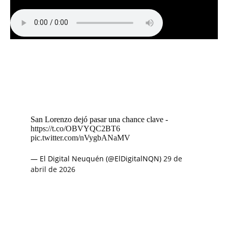
San Lorenzo dejó pasar una chance clave -
https://t.co/OBVYQC2BT6
pic.twitter.com/nVygbANaMV
— El Digital Neuquén (@ElDigitalNQN)
29 de
abril de 2026