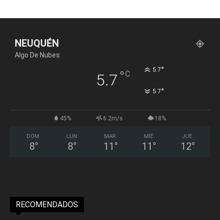
NEUQUÉN
Algo De Nubes
°
5.7
°
C
5.7
°
5.7
45%
6.2m/s
18%
DOM
LUN
MAR
MIÉ
JUE
8
°
8
°
11
°
11
°
12
°
RECOMENDADOS