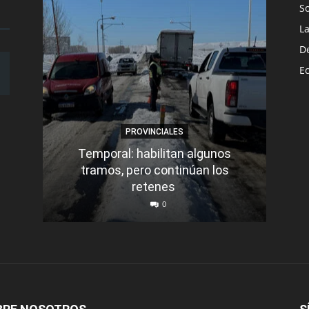
S
L
D
E
PROVINCIALES
Temporal: habilitan algunos
tramos, pero continúan los
Q
retenes
nu
0