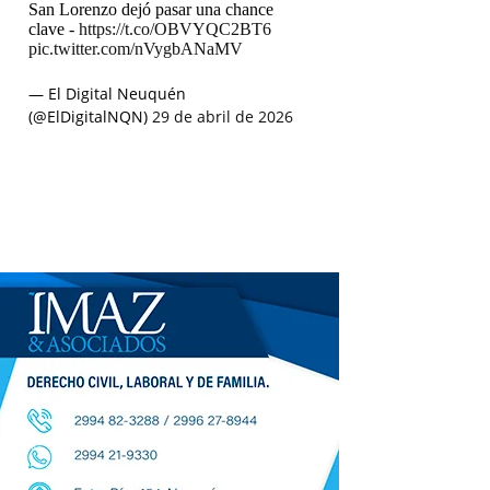
San Lorenzo dejó pasar una chance
clave -
https://t.co/OBVYQC2BT6
pic.twitter.com/nVygbANaMV
— El Digital Neuquén
(@ElDigitalNQN)
29 de abril de 2026