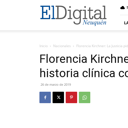
El
5
Digital
Neuquen
L
Inicio
Nacionales
Florencia Kirchner: La Justicia pi
Florencia Kirchne
historia clínica 
26 de marzo de 2019