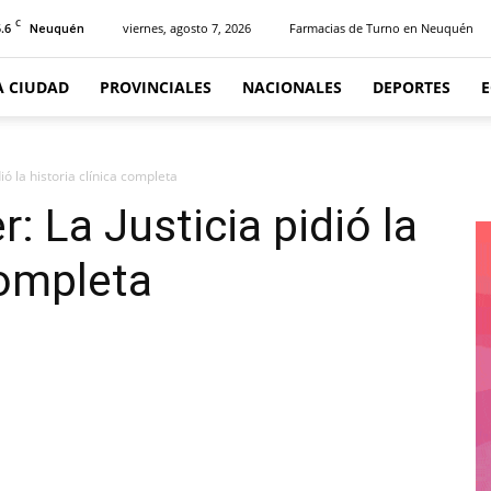
C
.6
viernes, agosto 7, 2026
Farmacias de Turno en Neuquén
Neuquén
A CIUDAD
PROVINCIALES
NACIONALES
DEPORTES
dió la historia clínica completa
r: La Justicia pidió la
completa