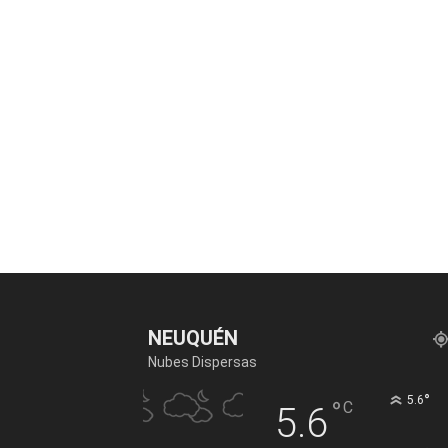
NEUQUÉN
Nubes Dispersas
°
5.6
°
C
5.6