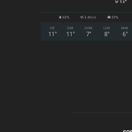
°
5.6
60%
3.4m/s
39%
VIE
SÁB
DOM
LUN
MAR
11
°
11
°
7
°
8
°
6
°