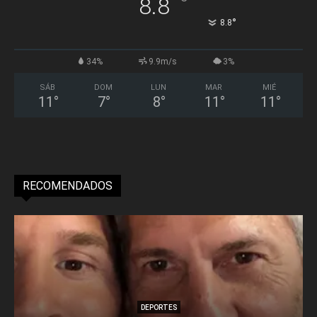
°
8.8
°
8.8
34%
9.9m/s
3%
SÁB
DOM
LUN
MAR
MIÉ
11
°
7
°
8
°
11
°
11
°
RECOMENDADOS
DEPORTES