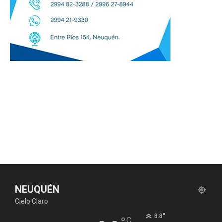
NEUQUÉN
Cielo Claro
°
8.8
C