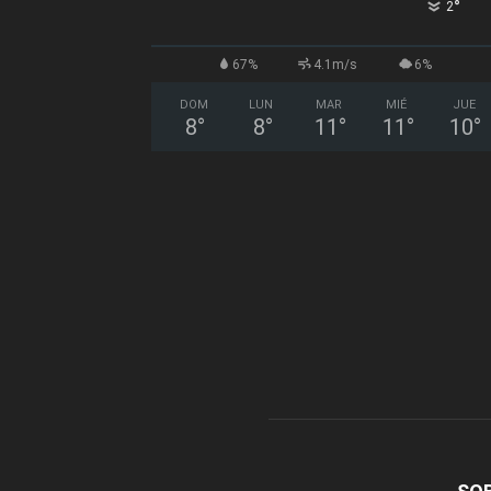
°
2
67%
4.1m/s
6%
DOM
LUN
MAR
MIÉ
JUE
8
°
8
°
11
°
11
°
10
°