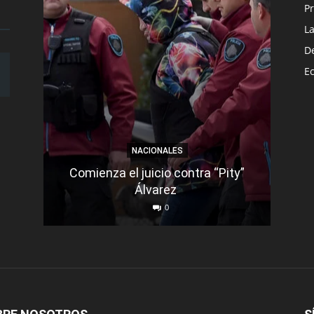
Pr
L
D
E
NACIONALES
Comienza el juicio contra “Pity”
Un m
Álvarez
d
0