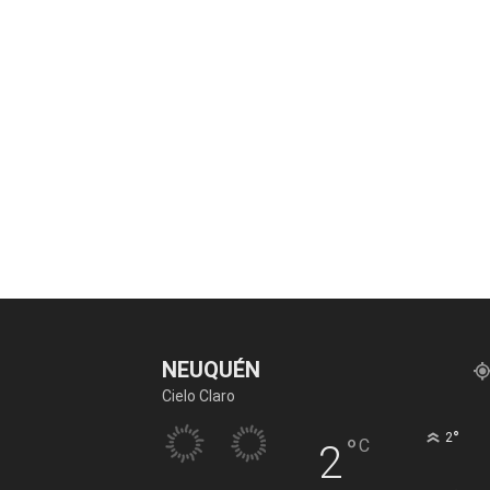
NEUQUÉN
Cielo Claro
°
2
°
C
2