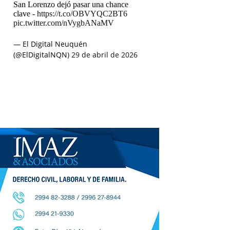
San Lorenzo dejó pasar una chance
clave -
https://t.co/OBVYQC2BT6
pic.twitter.com/nVygbANaMV
— El Digital Neuquén
(@ElDigitalNQN)
29 de abril de 2026