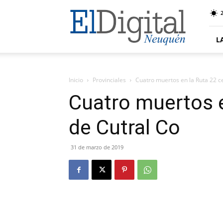
El
Digital
Neuquen
L
Inicio
Provinciales
Cuatro muertos en la Ruta 22 c
Cuatro muertos e
de Cutral Co
31 de marzo de 2019