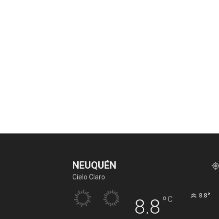
NEUQUÉN
Cielo Claro
°
8.8
°
C
8.8