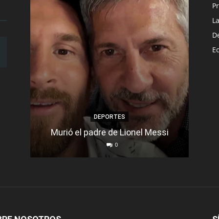
Pr
L
D
E
DEPORTES
Murió el padre de Lionel Messi
Se d
0