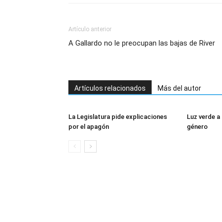
Artículo anterior
A Gallardo no le preocupan las bajas de River
Artículos relacionados
Más del autor
La Legislatura pide explicaciones
Luz verde a 
por el apagón
género