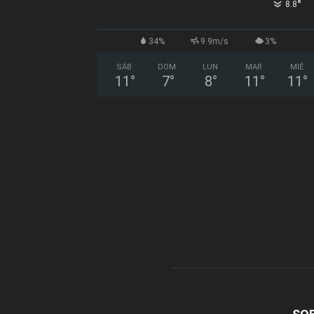
°
8.8
34%
9.9m/s
3%
SÁB
DOM
LUN
MAR
MIÉ
11
°
7
°
8
°
11
°
11
°