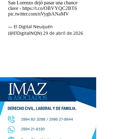
San Lorenzo dejó pasar una chance
clave -
https://t.co/OBVYQC2BT6
pic.twitter.com/nVygbANaMV
— El Digital Neuquén
(@ElDigitalNQN)
29 de abril de 2026