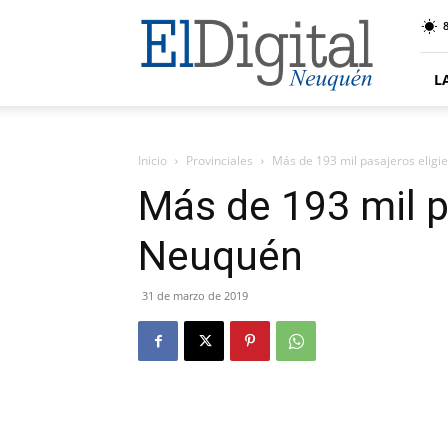
El
8
Digital
Neuquen
L
Inicio
Provinciales
Más de 193 mil pasajeros elig
Más de 193 mil p
Neuquén
31 de marzo de 2019