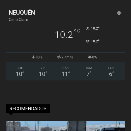
NEUQUÉN
Cielo Claro
°
10.2
°
C
10.2
°
10.2
40%
9.4m/s
0%
JUE
VIE
SÁB
DOM
LUN
10
°
10
°
11
°
7
°
6
°
RECOMENDADOS