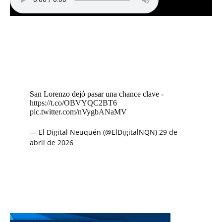
San Lorenzo dejó pasar una chance clave -
https://t.co/OBVYQC2BT6
pic.twitter.com/nVygbANaMV
— El Digital Neuquén (@ElDigitalNQN)
29 de
abril de 2026