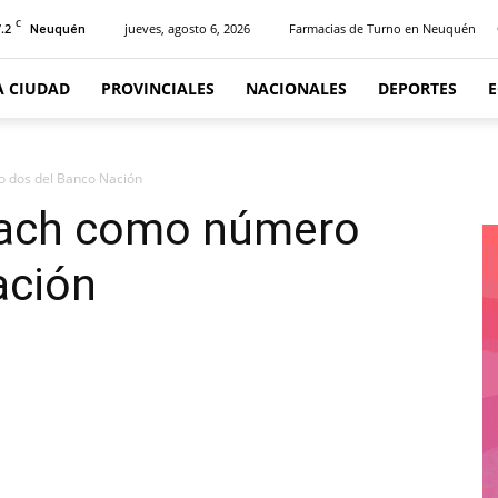
C
.2
jueves, agosto 6, 2026
Farmacias de Turno en Neuquén
Neuquén
A CIUDAD
PROVINCIALES
NACIONALES
DEPORTES
o dos del Banco Nación
Llach como número
ación