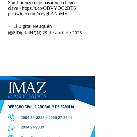
San Lorenzo dejó pasar una chance
clave -
https://t.co/OBVYQC2BT6
pic.twitter.com/nVygbANaMV
— El Digital Neuquén
(@ElDigitalNQN)
29 de abril de 2026