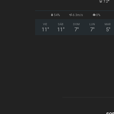
°
7.2
54%
6.3m/s
0%
VIE
SÁB
DOM
LUN
MAR
11
°
11
°
7
°
7
°
5
°