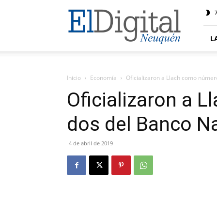
El
7
Digital
Neuquen
L
Inicio
Economía
Oficializaron a Llach como númer
Oficializaron a 
dos del Banco N
4 de abril de 2019