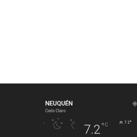
NEUQUÉN
Cielo Claro
°
7.2
°
C
7.2