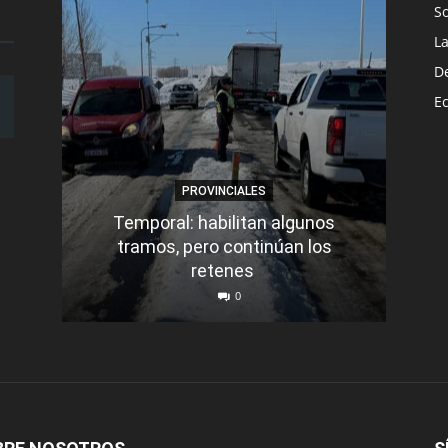
S
L
D
E
PROVINCIALES
Temporal: habilitan algunos
tramos, pero continúan los
Q
retenes
nu
0