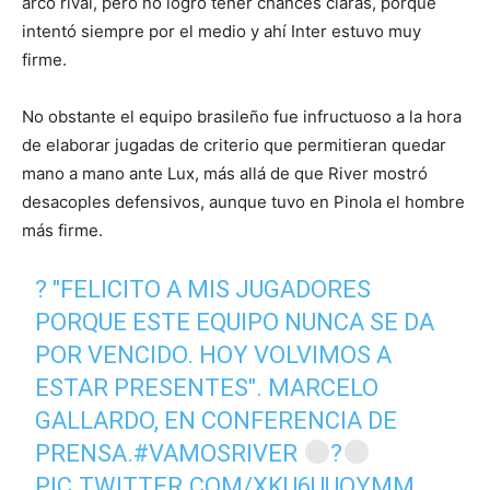
arco rival, pero no logró tener chances claras, porque
intentó siempre por el medio y ahí Inter estuvo muy
firme.
No obstante el equipo brasileño fue infructuoso a la hora
de elaborar jugadas de criterio que permitieran quedar
mano a mano ante Lux, más allá de que River mostró
desacoples defensivos, aunque tuvo en Pinola el hombre
más firme.
?️ "FELICITO A MIS JUGADORES
PORQUE ESTE EQUIPO NUNCA SE DA
POR VENCIDO. HOY VOLVIMOS A
ESTAR PRESENTES". MARCELO
GALLARDO, EN CONFERENCIA DE
PRENSA.
#VAMOSRIVER
?
PIC.TWITTER.COM/XKU6UUOYMM