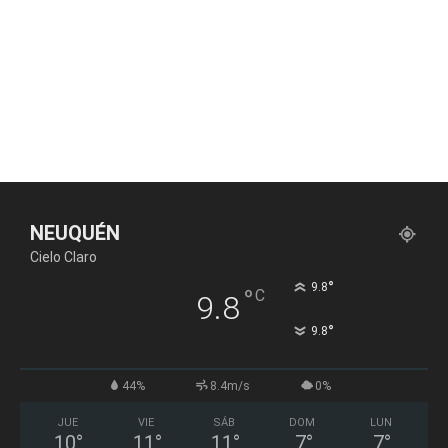
NEUQUÉN
Cielo Claro
°
9.8
°
C
9.8
°
9.8
44%
8.4m/s
0%
JUE
VIE
SÁB
DOM
LUN
10
°
11
°
11
°
7
°
7
°