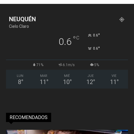
NEUQUÉN
Cielo Claro
°
0.6
°
C
0.6
°
0.6
71%
6.1m/s
5%
LUN
MAR
MIÉ
JUE
VIE
8
°
11
°
10
°
12
°
11
°
RECOMENDADOS