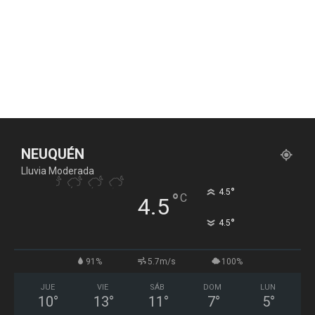
NEUQUÉN
Lluvia Moderada
°
4.5
°
C
4.5
°
4.5
91%
5.7m/s
100%
JUE
VIE
SÁB
DOM
LUN
10
°
13
°
11
°
7
°
5
°