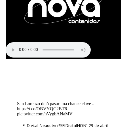
San Lorenzo dejó pasar una chance clave -
https://t.co/OBVYQC2BT6
pic.twitter.com/nVygbANaMV
— El Digital Neuquén (@ElDigitalNQN)
29 de abril