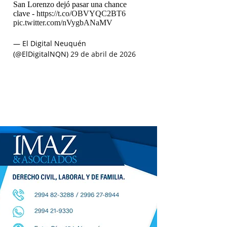
San Lorenzo dejó pasar una chance
clave -
https://t.co/OBVYQC2BT6
pic.twitter.com/nVygbANaMV
— El Digital Neuquén
(@ElDigitalNQN)
29 de abril de 2026