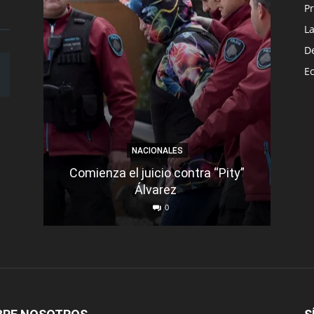
Pr
L
D
E
NACIONALES
Comienza el juicio contra “Pity”
Un m
Álvarez
d
0