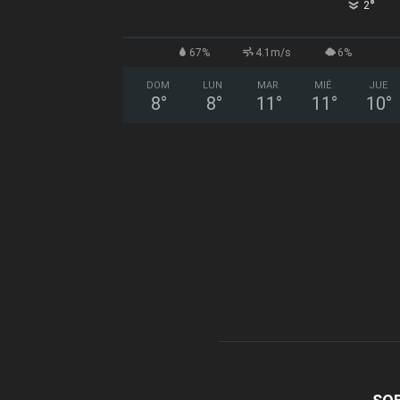
°
2
67%
4.1m/s
6%
DOM
LUN
MAR
MIÉ
JUE
8
°
8
°
11
°
11
°
10
°