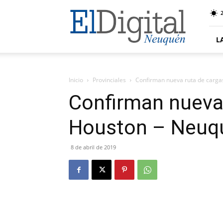
El
Digital
Neuquen
L
Inicio
Provinciales
Confirman nueva ruta de carg
Confirman nueva
Houston – Neuq
8 de abril de 2019