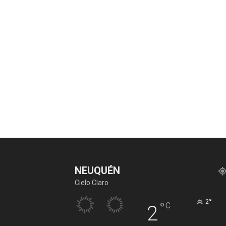
NEUQUÉN
Cielo Claro
°
2
°
C
2